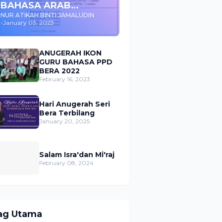
BAHASA ARAB
MENENGAH RENDAH
NUR ATIKAH BINTI JAMALUDIN
-
January 03, 2023
ANUGERAH IKON
GURU BAHASA PPD
BERA 2022
February 16, 2023
Hari Anugerah Seri
Bera Terbilang
January 20, 2025
Salam Isra'dan Mi'raj
February 08, 2024
ag Utama