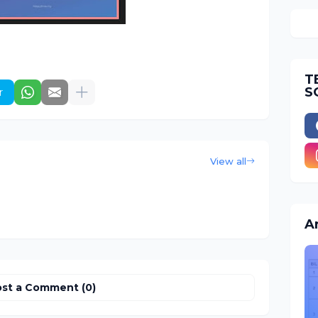
T
S
r
View all
A
st a Comment (0)