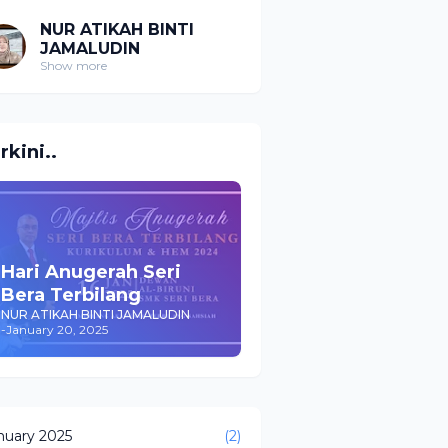
NUR ATIKAH BINTI
JAMALUDIN
Show more
rkini..
Hari Anugerah Seri
Bera Terbilang
NUR ATIKAH BINTI JAMALUDIN
-
January 20, 2025
nuary 2025
(2)