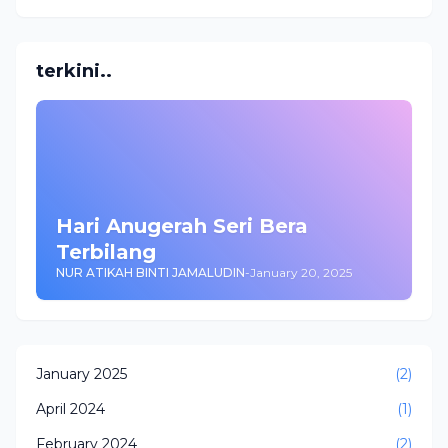
terkini..
Hari Anugerah Seri Bera
Terbilang
NUR ATIKAH BINTI JAMALUDIN
-
January 20, 2025
January 2025
(2)
April 2024
(1)
February 2024
(2)