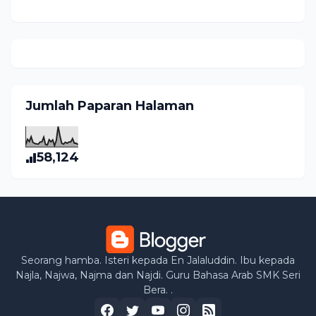
Jumlah Paparan Halaman
58,124
Seorang hamba. Isteri kepada En Jalaluddin. Ibu kepada
Najla, Najwa, Najma dan Najdi. Guru Bahasa Arab SMK Seri
Bera. .